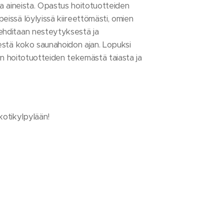
ta aineista. Opastus hoitotuotteiden
issä löylyissä kiireettömästi, omien
ehditaan nesteytyksestä ja
estä koko saunahoidon ajan. Lopuksi
jen hoitotuotteiden tekemästä taiasta ja
kotikylpylään!