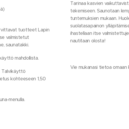
Tarinaa kasvien vaikuttavis
öä)
tekemiseen. Saunotaan lempe
tuntemuksien mukaan. Huol
suolatasapainon ylläpitämis
vittavat tuotteet Lapin
ihastellaan itse valmistettu
se valmistetut
nautitaan olosta!
he, saunatakki.
äyttö mahdollista.
Vie mukanasi tietoa omaan 
. Talvikäyttö
ljetus kohteeseen 1,50
una-menulla.