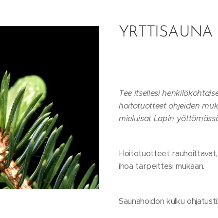
YRTTISAUNA
Tee itsellesi henkilökohtais
hoitotuotteet ohjeiden mukais
mieluisat Lapin yöttömässä
Hoitotuotteet rauhoittavat,
ihoa tarpeittesi mukaan.
Saunahoidon kulku ohjatusti