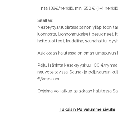
Hinta 138€/henkilö, min. 552 € (1-4 henkil
Sisältää:
Nesteytys/suolatasapainon ylläpitoon tar
luonnosta, luonnonmukaiset pesuaineet, it
hoitotuotteet, laudeliina, saunahattu, pyy
Asiakkaan halutessa on oman uimapuvun k
Palju, lisähinta kesä-syyskuu 100 €/ryhmä
neuvoteltavissa. Sauna- ja paljuvaunun ku
€/km/vaunu.
Ohjelma voi jatkua asiakkaan halutessa Sa
Takaisin Palvelumme sivulle